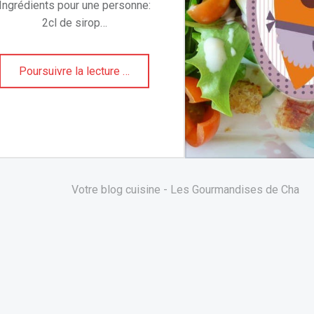
Ingrédients pour une personne:
2cl de sirop…
Poursuivre la lecture
"
…
C
h
a
n
t
a
Votre blog cuisine - Les Gourmandises de Cha
c
o
"