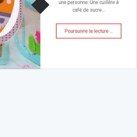
une personne: Une cuillère à
café de sucre…
Poursuivre la lecture
"
…
4
/
4
d
r
i
n
k
"