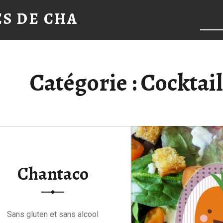
Recettes
S DE CHA
de
Reche
cuisine
testées
et
appréciées
Catégorie : Cocktai
Chantaco
Sans gluten et sans alcool