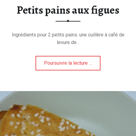
Petits pains aux figues
"
Ingrédients pour 2 petits pains: une cuillère à café de
levure de…
Poursuivre la lecture
"
…
P
e
t
i
t
s
p
a
i