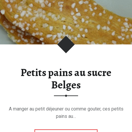
n
s
a
u
x
f
i
g
u
Petits pains au sucre
e
s
Belges
"
A manger au petit déjeuner ou comme gouter, ces petits
pains au…