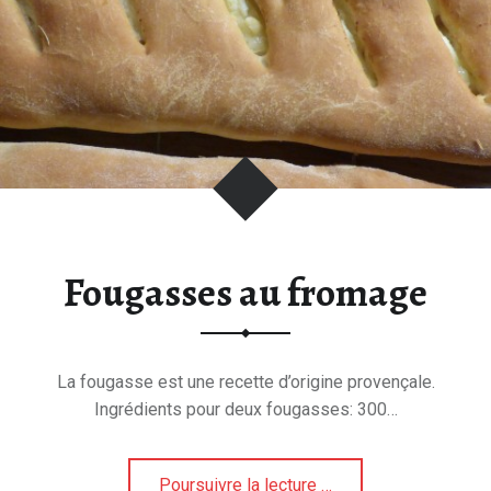
s
Fougasses au fromage
La fougasse est une recette d’origine provençale.
Ingrédients pour deux fougasses: 300…
Poursuivre la lecture
"
…