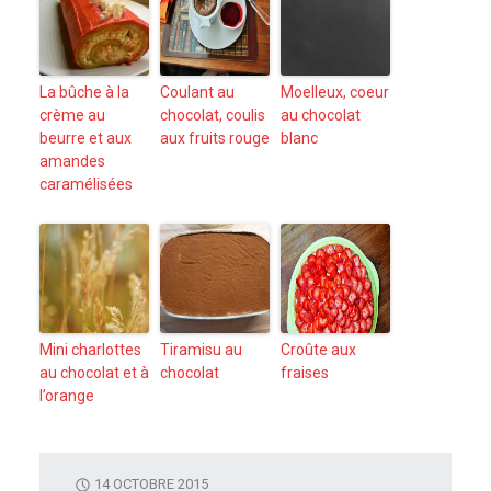
La bûche à la
Coulant au
Moelleux, coeur
crème au
chocolat, coulis
au chocolat
beurre et aux
aux fruits rouge
blanc
amandes
caramélisées
Mini charlottes
Tiramisu au
Croûte aux
au chocolat et à
chocolat
fraises
l’orange
14 OCTOBRE 2015