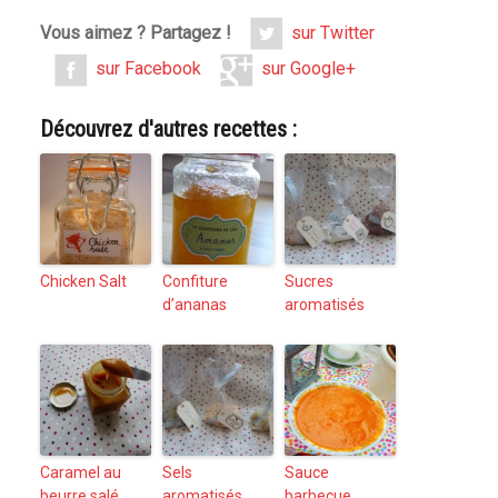
Vous aimez ? Partagez !
sur Twitter
sur Facebook
sur Google+
Découvrez d'autres recettes :
Chicken Salt
Confiture
Sucres
d’ananas
aromatisés
Caramel au
Sels
Sauce
beurre salé
aromatisés
barbecue