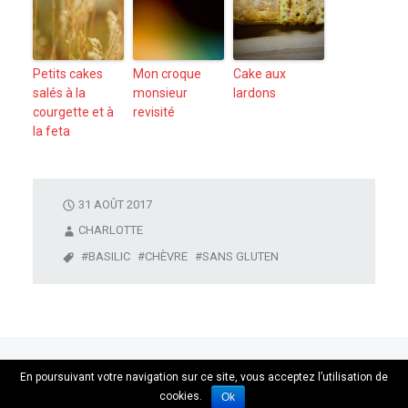
Petits cakes
Mon croque
Cake aux
salés à la
monsieur
lardons
courgette et à
revisité
la feta
31 AOÛT 2017
CHARLOTTE
BASILIC
CHÈVRE
SANS GLUTEN
Votre blog cuisine - Les Gourmandises de Cha
En poursuivant votre navigation sur ce site, vous acceptez l’utilisation de
cookies.
Ok